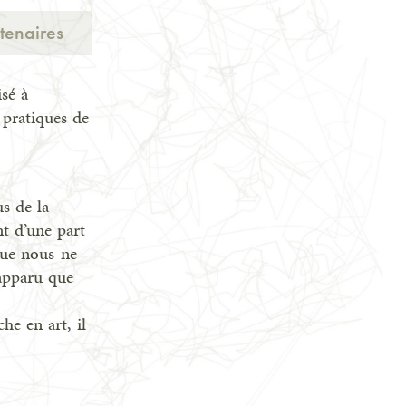
tenaires
sé à
 pratiques de
us de la
t d’une part
que nous ne
apparu que
he en art, il