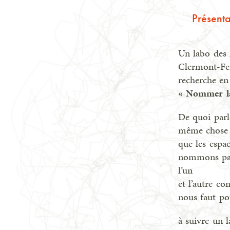
Présenta
Un labo des 
Clermont-Fer
recherche en 
« Nommer la
De quoi parle
même chose ?
que les espa
nommons pas 
l’un
et l’autre co
nous faut po
à suivre un 