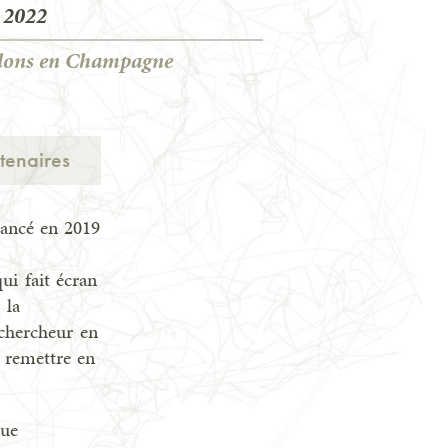
l 2022
lons en Champagne
tenaires
lancé en 2019
ui fait écran
 la
 chercheur en
e remettre en
que