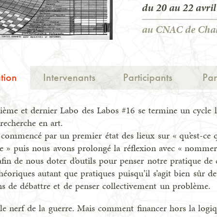
du
20
au
22 avri
au CNAC de Cha
tion
Intervenants
Participants
Par
sième et dernier Labo des Labos #16 se termine un cycle 
recherche en art.
commencé par un premier état des lieux sur « qu’est-ce q
he » puis nous avons prolongé la réflexion avec « nommer
afin de nous doter d’outils pour penser notre pratique de
théoriques autant que pratiques puisqu’il s’agit bien sûr d
ns de débattre et de penser collectivement un problème.
t le nerf de la guerre. Mais comment financer hors la logi